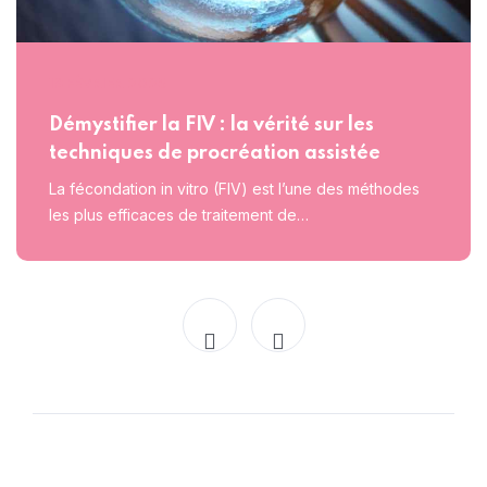
18 FÉVRIER 2025
Démystifier la FIV : la vérité sur les
techniques de procréation assistée
La fécondation in vitro (FIV) est l’une des méthodes
les plus efficaces de traitement de…