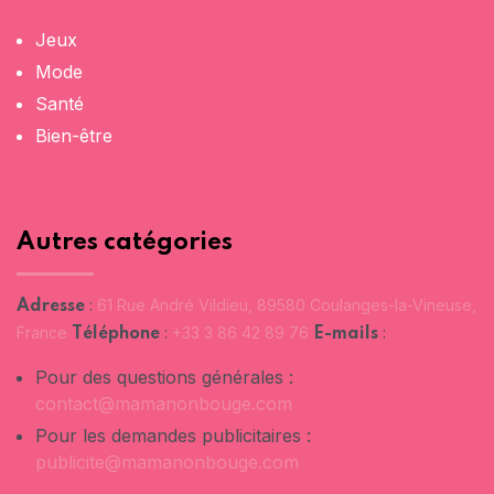
Jeux
Mode
Santé
Bien-être
Autres catégories
:
61 Rue André Vildieu, 89580 Coulanges-la-Vineuse,
Adresse
France
:
+33 3 86 42 89 76
:
Téléphone
E-mails
Pour des questions générales :
contact@mamanonbouge.com
Pour les demandes publicitaires :
publicite@mamanonbouge.com